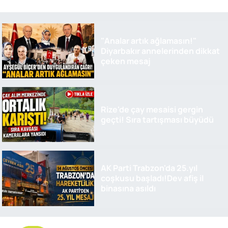
"Analar artık ağlamasın!"
Diyarbakır annelerinden dikkat
çeken mesaj
Rize'de çay mesaisi gergin
geçti! Sıra tartışması büyüdü
AK Parti Trabzon'da 25.yıl
coşkusu başladı!Dev afiş il
binasına asıldı