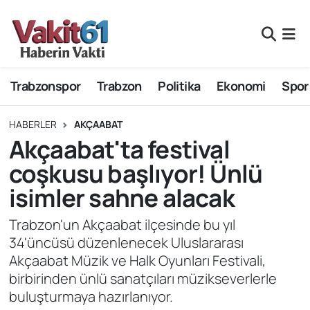
Nöbetçi Eczaneler
Trabzonspor
Trabzon
Politika
Ekonomi
Spor
Hava Durumu
Namaz Vakitleri
HABERLER
AKÇAABAT
Akçaabat'ta festival
Trafik Durumu
coşkusu başlıyor! Ünlü
isimler sahne alacak
Süper Lig Puan Durumu ve Fikstür
Trabzon'un Akçaabat ilçesinde bu yıl
Tüm Manşetler
34'üncüsü düzenlenecek Uluslararası
Akçaabat Müzik ve Halk Oyunları Festivali,
Son Dakika Haberleri
birbirinden ünlü sanatçıları müzikseverlerle
buluşturmaya hazırlanıyor.
Haber Arşivi