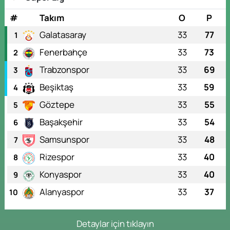
#
Takım
O
P
Galatasaray
33
77
1
Fenerbahçe
33
73
2
Trabzonspor
33
69
3
Beşiktaş
33
59
4
Göztepe
33
55
5
Başakşehir
33
54
6
Samsunspor
33
48
7
Rizespor
33
40
8
Konyaspor
33
40
9
Alanyaspor
33
37
10
Detaylar için tıklayın