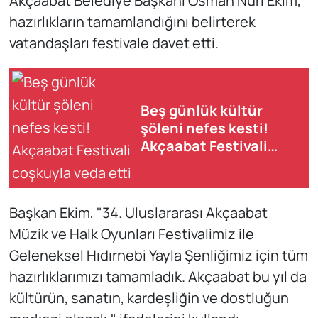
Akçaabat Belediye Başkanı Osman Nuri Ekim,
hazırlıkların tamamlandığını belirterek
vatandaşları festivale davet etti.
Beş günlük kültür
şöleni nefes kesti!
Akçaabat Festivali
coşkuyla veda etti
Başkan Ekim, "34. Uluslararası Akçaabat
Müzik ve Halk Oyunları Festivalimiz ile
Geleneksel Hıdırnebi Yayla Şenliğimiz için tüm
hazırlıklarımızı tamamladık. Akçaabat bu yıl da
kültürün, sanatın, kardeşliğin ve dostluğun