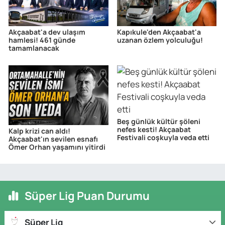
Akçaabat'a dev ulaşım
Kapıkule'den Akçaabat'a
hamlesi! 461 günde
uzanan özlem yolculuğu!
tamamlanacak
Beş günlük kültür şöleni
nefes kesti! Akçaabat
Kalp krizi can aldı!
Festivali coşkuyla veda etti
Akçaabat'ın sevilen esnafı
Ömer Orhan yaşamını yitirdi
Süper Lig Puan Durumu
Süper Lig