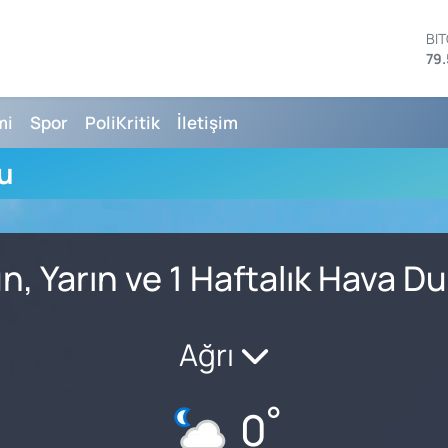
BI
79.
DO
45
EU
mi
Spor
PoliKritik
İletişim
53
ST
u
61
G.
68
Bİ
14
n, Yarın ve 1 Haftalık Hava 
Ağrı
°
0