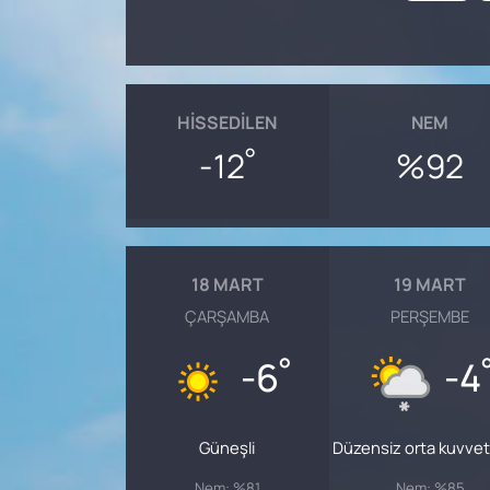
HISSEDILEN
NEM
°
-12
%92
18 MART
19 MART
ÇARŞAMBA
PERŞEMBE
°
-6
-4
Güneşli
Düzensiz orta kuvvetli
Nem: %81
Nem: %85