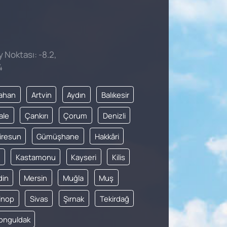
y Noktası: -8.2,
4
ahan
Artvin
Aydın
Balıkesir
ale
Çankırı
Çorum
Denizli
iresun
Gümüşhane
Hakkâri
Kastamonu
Kayseri
Kilis
din
Mersin
Muğla
Muş
inop
Sivas
Şırnak
Tekirdağ
onguldak