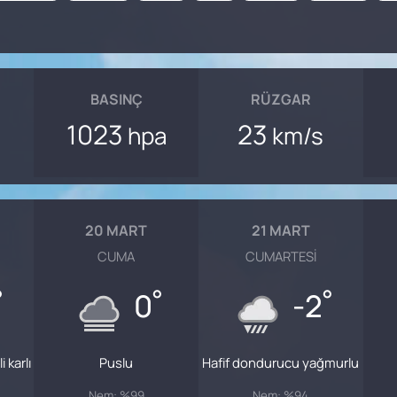
BASINÇ
RÜZGAR
1023
23
hpa
km/s
20 MART
21 MART
CUMA
CUMARTESI
°
°
°
0
-2
 karlı
Puslu
Hafif dondurucu yağmurlu
Nem: %99
Nem: %94