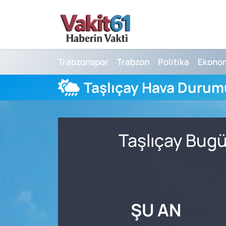
Nöbetçi Eczaneler
Trabzonspor
Trabzon
Politika
Ekono
Hava Durumu
Taşlıçay Hava Durum
Namaz Vakitleri
Trafik Durumu
Taşlıçay Bugü
Süper Lig Puan Durumu ve Fikstür
Tüm Manşetler
Son Dakika Haberleri
ŞU AN
Haber Arşivi