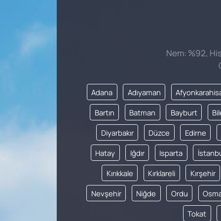
Nem: %92, Hiss
Adana
Adıyaman
Afyonkarahis
Bartın
Batman
Bayburt
Bi
Diyarbakır
Düzce
Edirne
Hatay
Iğdır
Isparta
İstanb
Kırıkkale
Kırklareli
Kırşehir
Nevşehir
Niğde
Ordu
Osma
Tokat