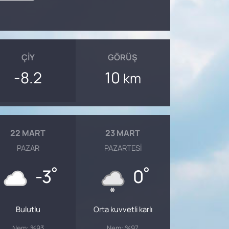
ÇIY
GÖRÜŞ
-8.2
10
km
22 MART
23 MART
PAZAR
PAZARTESI
°
°
-3
0
Bulutlu
Orta kuvvetli karlı
Nem: %93
Nem: %97