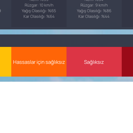
Rüzgar: 10 km/h
Rüzgar: 9 km/h
9
Yağış Olasılığı: %65
Yağış Olasılığı: %86
Kar Olasılığı: %64
Kar Olasılığı: %44
Hassaslar için sağlıksız
Sağlıksız