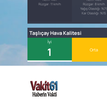
Rüzgar: 11 km/h
Rüzgar: 8 km/h
Yağış Olasılığı: %7
Kar Olasılığı: %15
Taşlıçay Hava Kalitesi
İyi
1
Orta