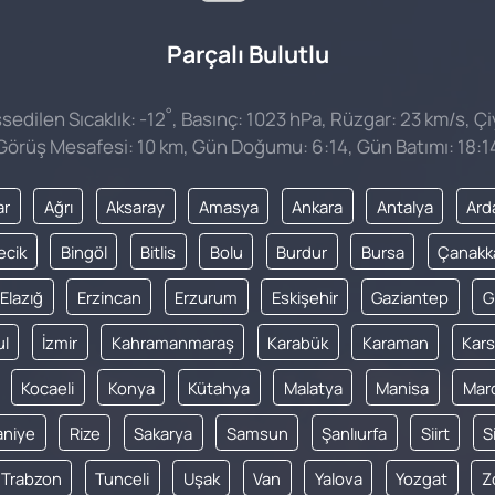
Parçalı Bulutlu
°
edilen Sıcaklık: -12
, Basınç: 1023 hPa, Rüzgar: 23 km/s, Çi
Görüş Mesafesi: 10 km, Gün Doğumu: 6:14, Gün Batımı: 18:1
ar
Ağrı
Aksaray
Amasya
Ankara
Antalya
Ard
lecik
Bingöl
Bitlis
Bolu
Burdur
Bursa
Çanakk
Elazığ
Erzincan
Erzurum
Eskişehir
Gaziantep
G
ul
İzmir
Kahramanmaraş
Karabük
Karaman
Kars
Kocaeli
Konya
Kütahya
Malatya
Manisa
Mar
niye
Rize
Sakarya
Samsun
Şanlıurfa
Siirt
S
Trabzon
Tunceli
Uşak
Van
Yalova
Yozgat
Z