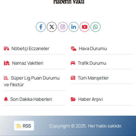
Nöbetçi Eczaneler
Hava Durumu
Namaz Vakitleri
Trafik Durumu
Süper Lig Puan Durumu
Tüm Manşetler
ve Fikstür
Son Dakika Haberleri
Haber Arşivi
RSS
Copyright © 2025. Her hakkı saklıdır.