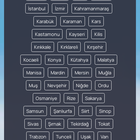
İstanbul
İzmir
Kahramanmaraş
Karabük
Karaman
Kars
Kastamonu
Kayseri
Kilis
Kırıkkale
Kırklareli
Kırşehir
Kocaeli
Konya
Kütahya
Malatya
Manisa
Mardin
Mersin
Muğla
Muş
Nevşehir
Niğde
Ordu
Osmaniye
Rize
Sakarya
Samsun
Şanlıurfa
Siirt
Sinop
Sivas
Şırnak
Tekirdağ
Tokat
Trabzon
Tunceli
Uşak
Van