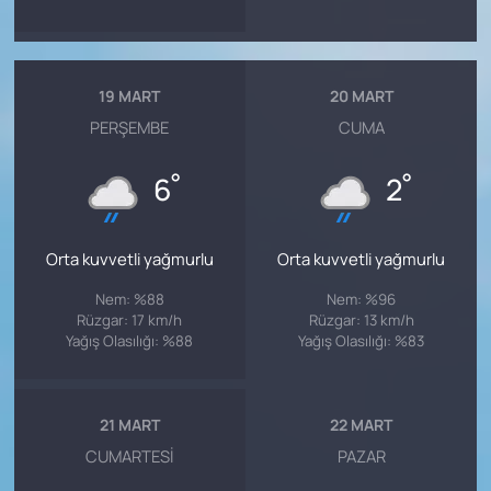
19 MART
20 MART
PERŞEMBE
CUMA
°
°
6
2
Orta kuvvetli yağmurlu
Orta kuvvetli yağmurlu
Nem: %88
Nem: %96
Rüzgar: 17 km/h
Rüzgar: 13 km/h
Yağış Olasılığı: %88
Yağış Olasılığı: %83
21 MART
22 MART
CUMARTESI
PAZAR