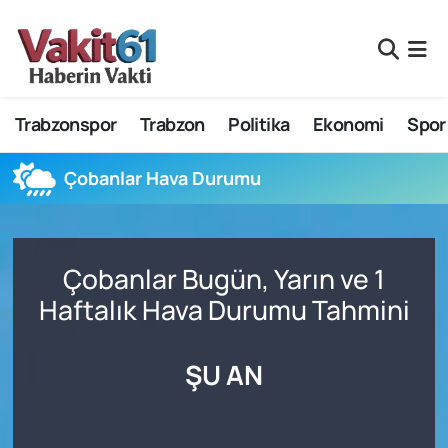
Nöbetçi Eczaneler
Trabzonspor
Trabzon
Politika
Ekonomi
Spor
Hava Durumu
Namaz Vakitleri
Çobanlar Hava Durumu
Trafik Durumu
Çobanlar Bugün, Yarın ve 1
Süper Lig Puan Durumu ve Fikstür
Haftalık Hava Durumu Tahmini
Tüm Manşetler
ŞU AN
Son Dakika Haberleri
Haber Arşivi