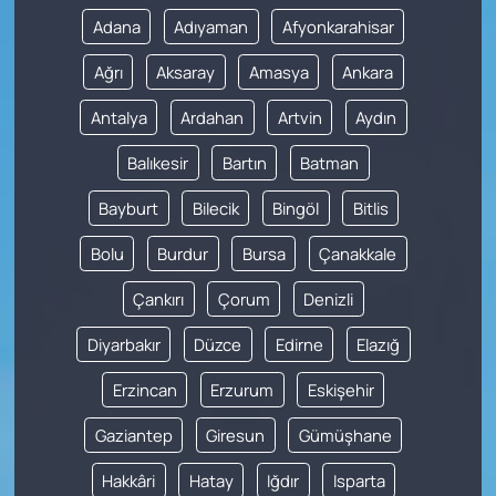
Adana
Adıyaman
Afyonkarahisar
Ağrı
Aksaray
Amasya
Ankara
Antalya
Ardahan
Artvin
Aydın
Balıkesir
Bartın
Batman
Bayburt
Bilecik
Bingöl
Bitlis
Bolu
Burdur
Bursa
Çanakkale
Çankırı
Çorum
Denizli
Diyarbakır
Düzce
Edirne
Elazığ
Erzincan
Erzurum
Eskişehir
Gaziantep
Giresun
Gümüşhane
Hakkâri
Hatay
Iğdır
Isparta