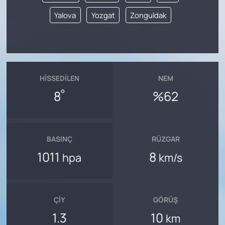
Yalova
Yozgat
Zonguldak
HISSEDILEN
NEM
°
8
%62
BASINÇ
RÜZGAR
1011
8
hpa
km/s
ÇIY
GÖRÜŞ
1.3
10
km